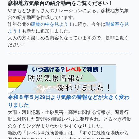
彦根地方気象台の紹介動画をご覧ください！
やまもとひまりさんのナレーションによる、彦根地方気象
台の紹介動画を作成しています。
昨年公開の
建物の中を見よう！
に続き、今年は
現業室を見
よう！
も新たに追加しました。
大人の方も楽しめる内容となっていますので、是非ご覧く
ださい！
令和８年５月29日より気象の警報などが大きく変わ
りました
大雨・河川氾濫・土砂災害・高潮に関する情報が、避難行
動に対応した5段階の警戒レベルに整理され、とるべき行動
のタイミングがよりわかりやすくなりました。
新設の「レベル４危険警報」は、「すぐに危険な場所から