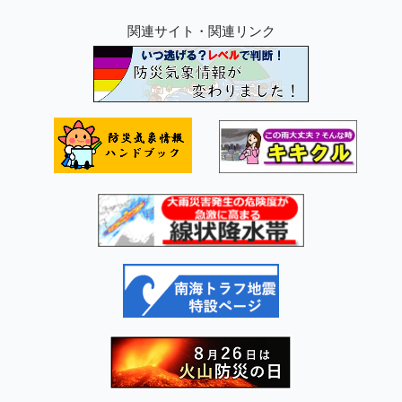
「お天気教室2026 in 彦根地方気象台」のペー
関連サイト・関連リンク
ジができました
令和8年6月4日
報道発表
近畿地方は梅雨入りしたと見られます
令和8年5月29日
お知らせ
新たな防災気象情報の運用開始に伴い、｢防災
気象情報ハンドブック｣を更新しました
令和8年4月30日
報道発表
新たな防災気象情報の発表基準等を公表しま
す～新情報が警戒レベルとより強く結びつく
よう改善します～（気象庁）を掲載しました
令和8年4月16日
お知らせ
「台長の部屋」に「彦根地方気象台長からの
ご挨拶」を掲載しました
令和8年4月14日
報道発表