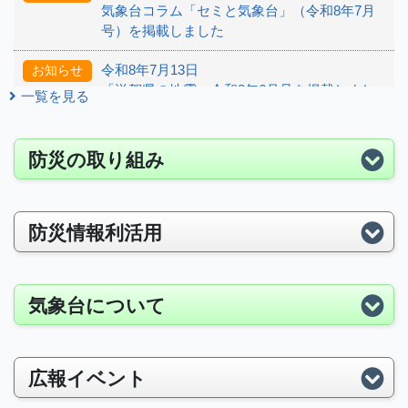
気象台コラム「セミと気象台」（令和8年7月
号）を掲載しました
令和8年7月13日
お知らせ
「滋賀県の地震」令和8年6月号を掲載しまし
一覧を見る
た
令和8年7月8日
報道発表
防災の取り組み
近畿地方は梅雨明けしたと見られます
令和8年7月2日
お知らせ
「令和8年7月2日の梅雨前線と低気圧による大
防災情報利活用
雨について（滋賀県の気象速報）」を掲載し
ました
気象台について
令和8年6月29日
お知らせ
「令和8年6月24日から27日にかけての梅雨前
線と台風第7号、台風第8号による大雨につい
て（滋賀県の気象速報）」を掲載しました
広報イベント
令和8年6月16日
お知らせ