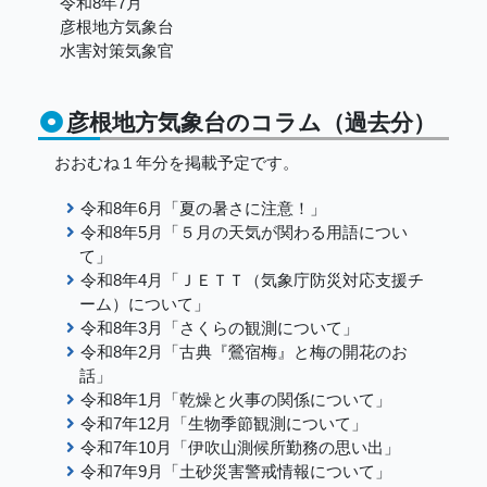
令和8年7月
彦根地方気象台
水害対策気象官
彦根地方気象台のコラム（過去分）
おおむね１年分を掲載予定です。
令和8年6月「夏の暑さに注意！」
令和8年5月「５月の天気が関わる用語につい
て」
令和8年4月「ＪＥＴＴ（気象庁防災対応支援チ
ーム）について」
令和8年3月「さくらの観測について」
令和8年2月「古典『鶯宿梅』と梅の開花のお
話」
令和8年1月「乾燥と火事の関係について」
令和7年12月「生物季節観測について」
令和7年10月「伊吹山測候所勤務の思い出」
令和7年9月「土砂災害警戒情報について」