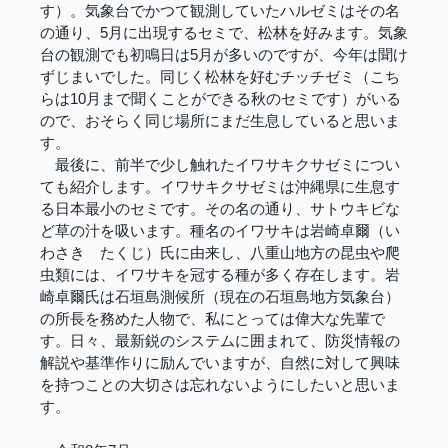
す）。気象台でかつて観測していたハルゼミはその名
の通り、5月に出現するセミで、松林を好みます。気象
台の観測でも初鳴日は5月が多いのですが、今年は聞け
ずじまいでした。同じく松林を好むチッチゼミ（こち
らは10月まで聞くことができる秋のセミです）がいる
ので、おそらく同じ場所にまだ生息していると思いま
す。
最後に、前半で少し触れたイワサキクサゼミについ
ても紹介します。イワサキクサゼミは沖縄県に生息す
る日本最小のセミです。その名の通り、サトウキビな
ど草の汁を吸います。種名のイワサキは岩崎卓爾（い
わさき たくじ）氏に由来し、八重山地方の昆虫や爬
虫類には、イワサキを冠する種が多く存在します。岩
崎卓爾氏は石垣島測候所（現在の石垣島地方気象台）
の所長を務めた人物で、私にとっては偉大な先輩で
す。日々、最新鋭のシステムに囲まれて、防災情報の
解説や基準作りに励んでいますが、自然に対して興味
を持つことの大切さは忘れないようにしたいと思いま
す。