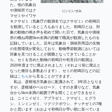
た。他の気象台
や測候所ではク
にいにいぜみ
マゼミやイワサ
キクサゼミ（気象庁の観測名ではクサゼミ）の初鳴日
を観測しているところもありました。初鳴日とは、対
象の動物の鳴き声を初めて聞いた日で、気象台や測候
所の概ね周囲5km未満の距離で職員が観測したものを
記録していました。近年は気象台・測候所周辺の生物
の生態環境が変化しており、動物季節観測においては
対象を見つけることが困難となってきていることか
ら、セミを含めた動物の初鳴日や初見日の観測は、
2020年度までに廃止されました（それより前に廃止と
なった種目も多数あります）。セミの初鳴日などの記
録は
こちら
から見ることができます。
私は、彦根地方気象台に配属されて、3年目となりま
すが、彦根城やベルロード、くすのき通りなど、気象
台から5km未満の範囲で声を聞くことができるセミ
は、ニイニイゼミ、アブラゼミ、クマゼミ、ヒグラ
シ、ミンミンゼミ、ツクツクボウシ、チッチゼミの7種
かと思います（おおよそ初鳴日が早い順に並べていま