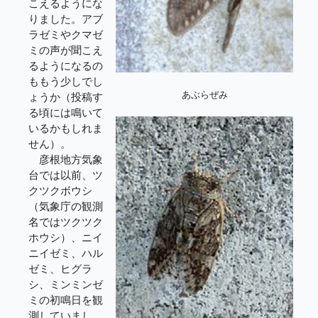
こえるようにな
りました。アブ
ラゼミやクマゼ
ミの声が聞こえ
るようになるの
ももう少しでし
あぶらぜみ
ょうか（投稿す
る頃には鳴いて
いるかもしれま
せん）。
彦根地方気象
台では以前、ツ
クツクボウシ
（気象庁の観測
名ではツクツク
ホウシ）、ニイ
ニイゼミ、ハル
ゼミ、ヒグラ
シ、ミンミンゼ
ミの初鳴日を観
測していまし