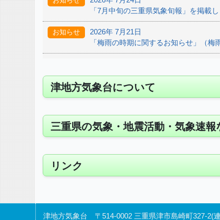
お知らせ
「7月中旬の三重県気象旬報」を掲載し
2026年 7月21日
お知らせ
「梅雨の時期に関するお知らせ」（梅
2026年 7月16日
お知らせ
「6月の気象概況」を掲載しました。
津地方気象台について
2026年 7月15日
お知らせ
「7月上旬の三重県気象旬報」を掲載し
三重県の気象・地震活動・気象速報
2026年 7月13日
お知らせ
「6月の地震活動」を掲載しました。
2026年 6月26日
お知らせ
リンク
令和8年台風第7、8号に関する資料を
2026年 6月10日
お知らせ
「5月の気象概況」を掲載しました。
津地方気象台 〒514-0002 三重県津市島崎町327-2(