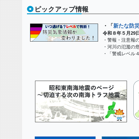
ピックアップ情報
・「
新たな防災
令和８年５月29
・警報・注意報
・河川の氾濫の
・「警戒レベル