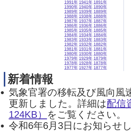
1991年
1941年
1891年
1990年
1940年
1890年
1989年
1939年
1889年
1988年
1938年
1888年
1987年
1937年
1887年
1986年
1936年
1886年
1985年
1935年
1885年
1984年
1934年
1884年
1983年
1933年
1883年
1982年
1932年
1882年
1981年
1931年
1881年
1980年
1930年
1880年
1979年
1929年
1879年
1978年
1928年
1878年
1977年
1927年
1877年
新着情報
気象官署の移転及び風向風
更新しました。詳細は
配信
124KB）
をご覧ください。（2
令和6年6月3日にお知らせし