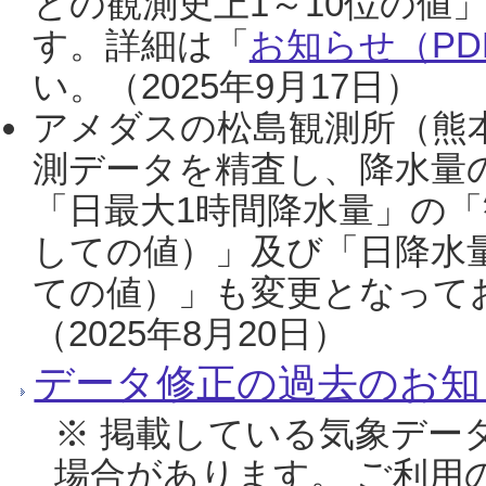
との観測史上1～10位の値
す。詳細は「
お知らせ（PDF
い。（2025年9月17日）
アメダスの松島観測所（熊本
測データを精査し、降水量
「日最大1時間降水量」の「
しての値）」及び「日降水
ての値）」も変更となって
（2025年8月20日）
データ修正の過去のお知
※ 掲載している気象デー
場合があります。 ご利用