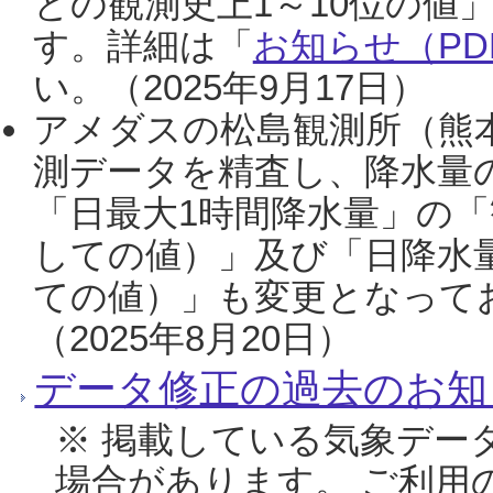
との観測史上1～10位の値
す。詳細は「
お知らせ（PDF
い。（2025年9月17日）
アメダスの松島観測所（熊本
測データを精査し、降水量
「日最大1時間降水量」の「
しての値）」及び「日降水
ての値）」も変更となって
（2025年8月20日）
データ修正の過去のお知
※ 掲載している気象デー
場合があります。 ご利用