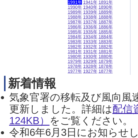
1991年
1941年
1891年
1990年
1940年
1890年
1989年
1939年
1889年
1988年
1938年
1888年
1987年
1937年
1887年
1986年
1936年
1886年
1985年
1935年
1885年
1984年
1934年
1884年
1983年
1933年
1883年
1982年
1932年
1882年
1981年
1931年
1881年
1980年
1930年
1880年
1979年
1929年
1879年
1978年
1928年
1878年
1977年
1927年
1877年
新着情報
気象官署の移転及び風向風
更新しました。詳細は
配信
124KB）
をご覧ください。（2
令和6年6月3日にお知らせし