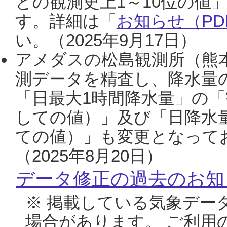
との観測史上1～10位の値
す。詳細は「
お知らせ（PDF
い。（2025年9月17日）
アメダスの松島観測所（熊本
測データを精査し、降水量
「日最大1時間降水量」の「
しての値）」及び「日降水
ての値）」も変更となって
（2025年8月20日）
データ修正の過去のお知
※ 掲載している気象デー
場合があります。 ご利用