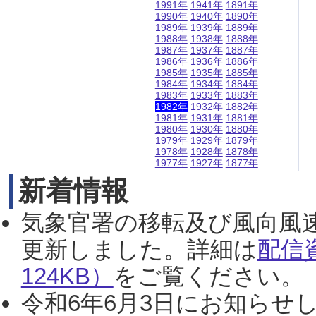
1991年
1941年
1891年
1990年
1940年
1890年
1989年
1939年
1889年
1988年
1938年
1888年
1987年
1937年
1887年
1986年
1936年
1886年
1985年
1935年
1885年
1984年
1934年
1884年
1983年
1933年
1883年
1982年
1932年
1882年
1981年
1931年
1881年
1980年
1930年
1880年
1979年
1929年
1879年
1978年
1928年
1878年
1977年
1927年
1877年
新着情報
気象官署の移転及び風向風
更新しました。詳細は
配信
124KB）
をご覧ください。（2
令和6年6月3日にお知らせし