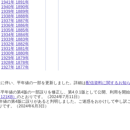
1941年
1891年
1940年
1890年
1939年
1889年
1938年
1888年
1937年
1887年
1936年
1886年
1935年
1885年
1934年
1884年
1933年
1883年
1932年
1882年
1931年
1881年
1930年
1880年
1929年
1879年
1928年
1878年
1927年
1877年
設に伴い、平年値の一部を更新しました。詳細は
配信資料に関するお知らせ
0年平年値の第4版の一部誤りを修正し、第4.0.1版として公開、利用を
21KB）
のとおりです。（2024年7月11日）
0年平年値の第4版に誤りがあると判明しました。ご迷惑をおかけして申し訳
です。（2024年6月3日）