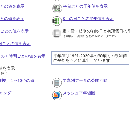
ごとの値を表示
半旬ごとの平年値を表示
ごとの値を表示
8月の日ごとの平年値を表示
旬ごとの値を表示
霜・雪・結氷の初終日と初冠雪日の
（気象台、測候所などのみのデータです）
の日ごとの値を表示
平年値は1991-2020年の30年間の観測値
9日の１時間ごとの値を表示
の平均をもとに算出しています。
値を表示
ださい）
測史上1～10位の値
要素別データの公開期間
キング
メッシュ平年値図