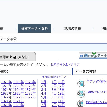
報
各種データ・資料
地域の情報
知
データ検索
ータの種類を選択してください。
検索条件を全てクリア
の選択
データの種類
年月日の選択をクリア
年ごとの値を
1976年
1926年
1876年
1月
1日
16日
1975年
1925年
1875年
2月
2日
17日
1974年
1924年
1874年
3月
3日
18日
1898年の
1973年
1923年
1873年
4月
4日
19日
1972年
1922年
1872年
5月
5日
20日
1971年
1921年
6月
6日
21日
観測開始から
1970年
1920年
7月
7日
22日