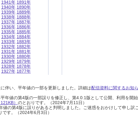
1941年
1891年
1940年
1890年
1939年
1889年
1938年
1888年
1937年
1887年
1936年
1886年
1935年
1885年
1934年
1884年
1933年
1883年
1932年
1882年
1931年
1881年
1930年
1880年
1929年
1879年
1928年
1878年
1927年
1877年
設に伴い、平年値の一部を更新しました。詳細は
配信資料に関するお知らせ
0年平年値の第4版の一部誤りを修正し、第4.0.1版として公開、利用を
21KB）
のとおりです。（2024年7月11日）
0年平年値の第4版に誤りがあると判明しました。ご迷惑をおかけして申し訳
です。（2024年6月3日）