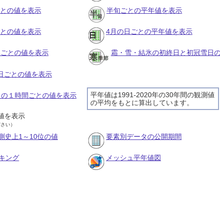
ごとの値を表示
半旬ごとの平年値を表示
ごとの値を表示
4月の日ごとの平年値を表示
旬ごとの値を表示
霜・雪・結氷の初終日と初冠雪日
の日ごとの値を表示
平年値は1991-2020年の30年間の観測値
4日の１時間ごとの値を表示
の平均をもとに算出しています。
値を表示
ださい）
測史上1～10位の値
要素別データの公開期間
キング
メッシュ平年値図