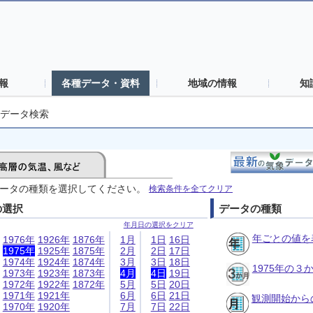
報
各種データ・資料
地域の情報
知
データ検索
ータの種類を選択してください。
検索条件を全てクリア
の選択
データの種類
年月日の選択をクリア
年ごとの値を
1976年
1926年
1876年
1月
1日
16日
1975年
1925年
1875年
2月
2日
17日
1974年
1924年
1874年
3月
3日
18日
1975年の
1973年
1923年
1873年
4月
4日
19日
1972年
1922年
1872年
5月
5日
20日
1971年
1921年
6月
6日
21日
観測開始から
1970年
1920年
7月
7日
22日