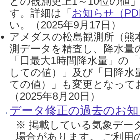
との観測史上1～10位の値
す。詳細は「
お知らせ（PDF
い。（2025年9月17日）
アメダスの松島観測所（熊本
測データを精査し、降水量
「日最大1時間降水量」の「
しての値）」及び「日降水
ての値）」も変更となって
（2025年8月20日）
データ修正の過去のお知
※ 掲載している気象デー
場合があります。 ご利用