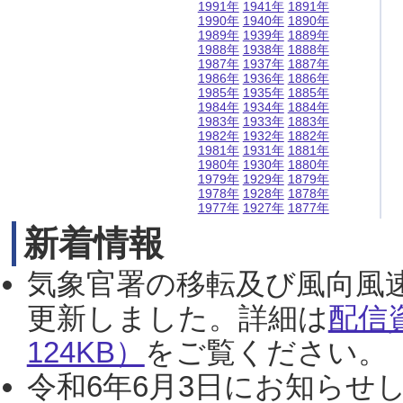
1991年
1941年
1891年
1990年
1940年
1890年
1989年
1939年
1889年
1988年
1938年
1888年
1987年
1937年
1887年
1986年
1936年
1886年
1985年
1935年
1885年
1984年
1934年
1884年
1983年
1933年
1883年
1982年
1932年
1882年
1981年
1931年
1881年
1980年
1930年
1880年
1979年
1929年
1879年
1978年
1928年
1878年
1977年
1927年
1877年
新着情報
気象官署の移転及び風向風
更新しました。詳細は
配信
124KB）
をご覧ください。（2
令和6年6月3日にお知らせし