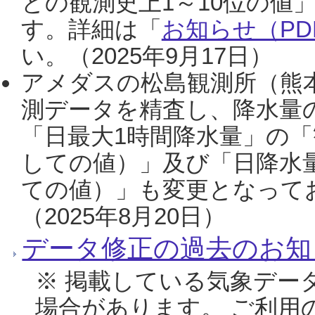
との観測史上1～10位の値
す。詳細は「
お知らせ（PDF
い。（2025年9月17日）
アメダスの松島観測所（熊本
測データを精査し、降水量
「日最大1時間降水量」の「
しての値）」及び「日降水
ての値）」も変更となって
（2025年8月20日）
データ修正の過去のお知
※ 掲載している気象デー
場合があります。 ご利用