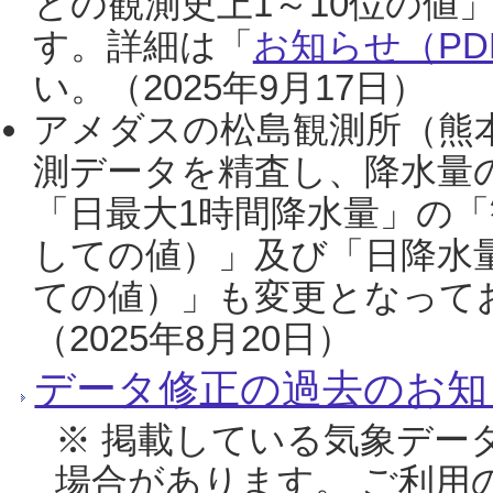
との観測史上1～10位の値
す。詳細は「
お知らせ（PDF
い。（2025年9月17日）
アメダスの松島観測所（熊本
測データを精査し、降水量
「日最大1時間降水量」の「
しての値）」及び「日降水
ての値）」も変更となって
（2025年8月20日）
データ修正の過去のお知
※ 掲載している気象デー
場合があります。 ご利用