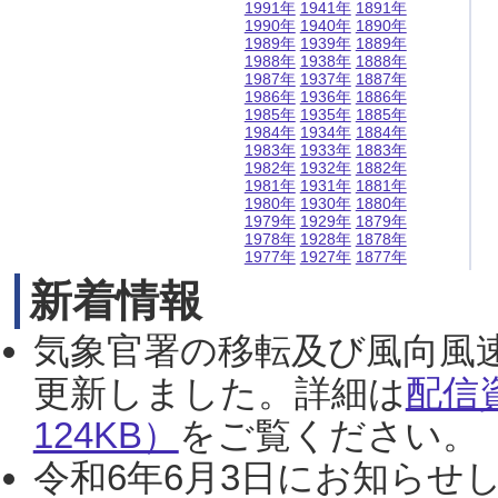
1991年
1941年
1891年
1990年
1940年
1890年
1989年
1939年
1889年
1988年
1938年
1888年
1987年
1937年
1887年
1986年
1936年
1886年
1985年
1935年
1885年
1984年
1934年
1884年
1983年
1933年
1883年
1982年
1932年
1882年
1981年
1931年
1881年
1980年
1930年
1880年
1979年
1929年
1879年
1978年
1928年
1878年
1977年
1927年
1877年
新着情報
気象官署の移転及び風向風
更新しました。詳細は
配信
124KB）
をご覧ください。（2
令和6年6月3日にお知らせし