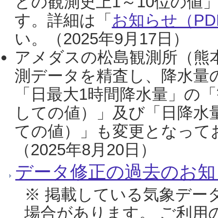
との観測史上1～10位の値
す。詳細は「
お知らせ（PDF
い。（2025年9月17日）
アメダスの松島観測所（熊本
測データを精査し、降水量
「日最大1時間降水量」の「
しての値）」及び「日降水
ての値）」も変更となって
（2025年8月20日）
データ修正の過去のお知
※ 掲載している気象デー
場合があります。 ご利用