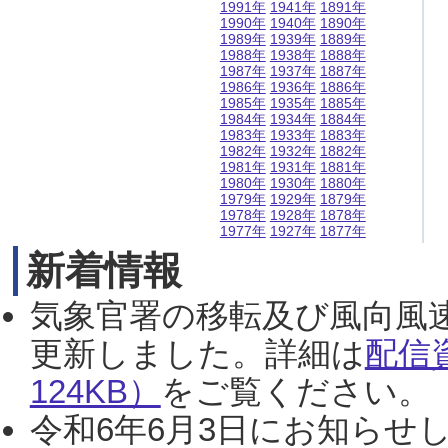
1991年
1941年
1891年
1990年
1940年
1890年
1989年
1939年
1889年
1988年
1938年
1888年
1987年
1937年
1887年
1986年
1936年
1886年
1985年
1935年
1885年
1984年
1934年
1884年
1983年
1933年
1883年
1982年
1932年
1882年
1981年
1931年
1881年
1980年
1930年
1880年
1979年
1929年
1879年
1978年
1928年
1878年
1977年
1927年
1877年
新着情報
気象官署の移転及び風向風
更新しました。詳細は
配信
124KB）
をご覧ください。（2
令和6年6月3日にお知らせし