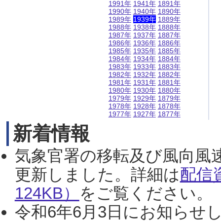
1991年
1941年
1891年
1990年
1940年
1890年
1989年
1939年
1889年
1988年
1938年
1888年
1987年
1937年
1887年
1986年
1936年
1886年
1985年
1935年
1885年
1984年
1934年
1884年
1983年
1933年
1883年
1982年
1932年
1882年
1981年
1931年
1881年
1980年
1930年
1880年
1979年
1929年
1879年
1978年
1928年
1878年
1977年
1927年
1877年
新着情報
気象官署の移転及び風向風
更新しました。詳細は
配信
124KB）
をご覧ください。（2
令和6年6月3日にお知らせし