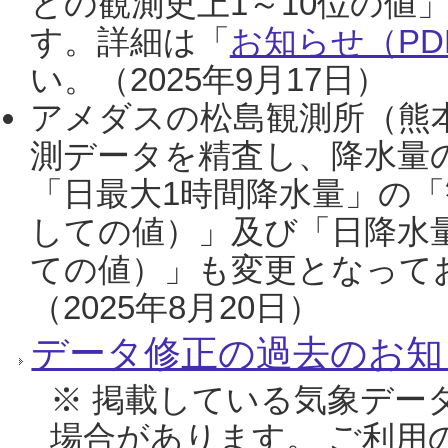
との観測史上1～10位の値
す。詳細は「
お知らせ（PDF
い。（2025年9月17日）
アメダスの松島観測所（熊本
測データを精査し、降水量
「日最大1時間降水量」の「
しての値）」及び「日降水
ての値）」も変更となって
（2025年8月20日）
データ修正の過去のお知
※ 掲載している気象デー
場合があります。 ご利用