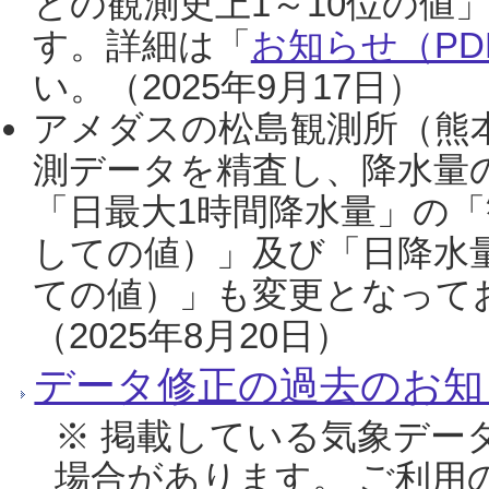
との観測史上1～10位の値
す。詳細は「
お知らせ（PDF
い。（2025年9月17日）
アメダスの松島観測所（熊本
測データを精査し、降水量
「日最大1時間降水量」の「
しての値）」及び「日降水
ての値）」も変更となって
（2025年8月20日）
データ修正の過去のお知
※ 掲載している気象デー
場合があります。 ご利用