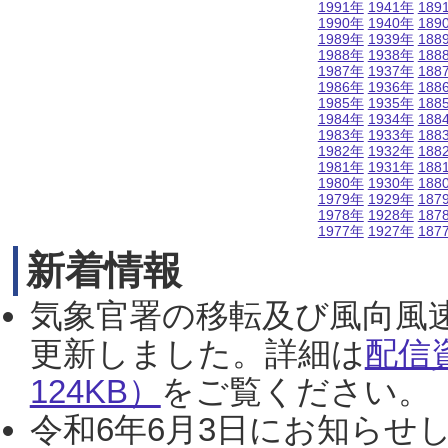
1991年
1941年
189
1990年
1940年
189
1989年
1939年
188
1988年
1938年
188
1987年
1937年
188
1986年
1936年
188
1985年
1935年
188
1984年
1934年
188
1983年
1933年
188
1982年
1932年
188
1981年
1931年
188
1980年
1930年
188
1979年
1929年
187
1978年
1928年
187
1977年
1927年
187
新着情報
気象官署の移転及び風向風
更新しました。詳細は
配信
124KB）
をご覧ください。（2
令和6年6月3日にお知らせし