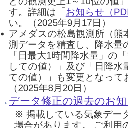
との観測史上1～10位の値
す。詳細は「
お知らせ（PDF
い。（2025年9月17日）
アメダスの松島観測所（熊本
測データを精査し、降水量
「日最大1時間降水量」の「
しての値）」及び「日降水
ての値）」も変更となって
（2025年8月20日）
データ修正の過去のお知
※ 掲載している気象デー
場合があります。 ご利用