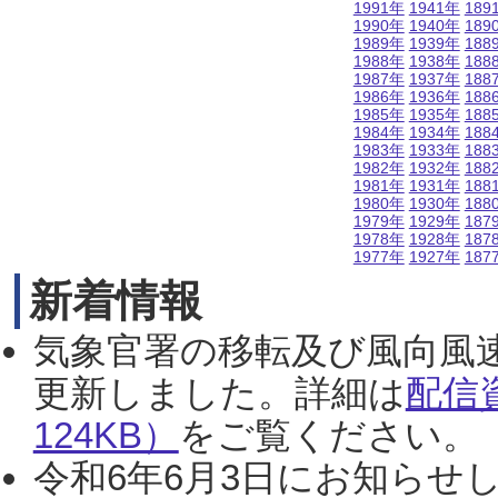
1991年
1941年
189
1990年
1940年
189
1989年
1939年
188
1988年
1938年
188
1987年
1937年
188
1986年
1936年
188
1985年
1935年
188
1984年
1934年
188
1983年
1933年
188
1982年
1932年
188
1981年
1931年
188
1980年
1930年
188
1979年
1929年
187
1978年
1928年
187
1977年
1927年
187
新着情報
気象官署の移転及び風向風
更新しました。詳細は
配信
124KB）
をご覧ください。（2
令和6年6月3日にお知らせし