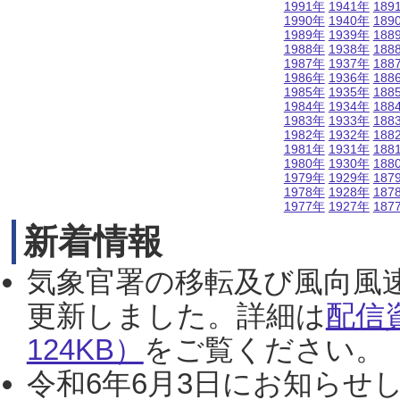
1991年
1941年
189
1990年
1940年
189
1989年
1939年
188
1988年
1938年
188
1987年
1937年
188
1986年
1936年
188
1985年
1935年
188
1984年
1934年
188
1983年
1933年
188
1982年
1932年
188
1981年
1931年
188
1980年
1930年
188
1979年
1929年
187
1978年
1928年
187
1977年
1927年
187
新着情報
気象官署の移転及び風向風
更新しました。詳細は
配信
124KB）
をご覧ください。（2
令和6年6月3日にお知らせし