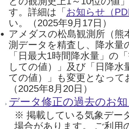
との観測史上1～10位の値
す。詳細は「
お知らせ（PDF
い。（2025年9月17日）
アメダスの松島観測所（熊本
測データを精査し、降水量
「日最大1時間降水量」の「
しての値）」及び「日降水
ての値）」も変更となって
（2025年8月20日）
データ修正の過去のお知
※ 掲載している気象デー
場合があります。 ご利用