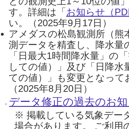
との観測史上1～10位の値
す。詳細は「
お知らせ（PDF
い。（2025年9月17日）
アメダスの松島観測所（熊本
測データを精査し、降水量
「日最大1時間降水量」の「
しての値）」及び「日降水
ての値）」も変更となって
（2025年8月20日）
データ修正の過去のお知
※ 掲載している気象デー
場合があります。 ご利用