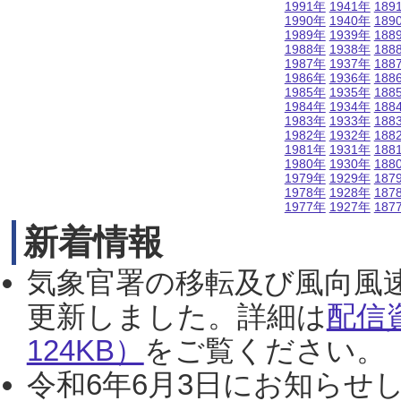
1991年
1941年
189
1990年
1940年
189
1989年
1939年
188
1988年
1938年
188
1987年
1937年
188
1986年
1936年
188
1985年
1935年
188
1984年
1934年
188
1983年
1933年
188
1982年
1932年
188
1981年
1931年
188
1980年
1930年
188
1979年
1929年
187
1978年
1928年
187
1977年
1927年
187
新着情報
気象官署の移転及び風向風
更新しました。詳細は
配信
124KB）
をご覧ください。（2
令和6年6月3日にお知らせし