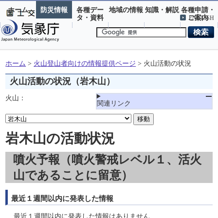
ホーム
防災情報
各種デー
地域の情報
知識・解説
各種申請・
タ・資料
ご案内
ENGLISH
ホーム
>
火山登山者向けの情報提供ページ
>
火山活動の状況
火山活動の状況（岩木山）
火山
：
関連リンク
移動
岩木山の活動状況
噴火予報（噴火警戒レベル１、活火
山であることに留意）
最近１週間以内に発表した情報
最近１週間以内に発表した情報はありません