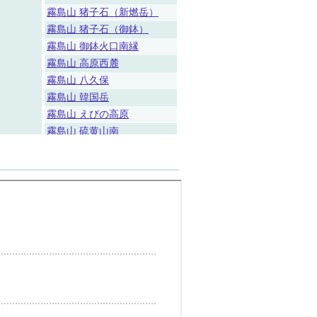
霧島山 猪子石（新燃岳）
霧島山 猪子石（御鉢）
霧島山 御鉢火口南縁
霧島山 高原西麓
霧島山 八久保
霧島山 韓国岳
霧島山 えびの高原
霧島山 硫黄山南
桜島 牛根
桜島 中央港新町
桜島 垂水荒崎
薩摩硫黄島 岩ノ上
口永良部島 本村西
口永良部島 屋久島吉田
中之島 寄木
中之島 御岳山頂
諏訪之瀬島 寄木
諏訪之瀬島 キャンプ場