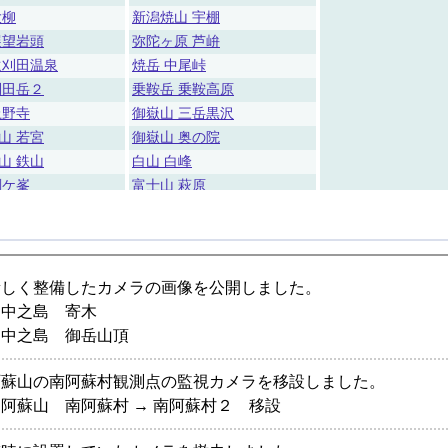
大柳
新潟焼山 宇棚
展望岩頭
弥陀ヶ原 芦峅
遠刈田温泉
焼岳 中尾峠
刈田岳２
乗鞍岳 乗鞍高原
上野寺
御嶽山 三岳黒沢
山 若宮
御嶽山 奥の院
山 鉄山
白山 白峰
剣ケ峯
富士山 萩原
櫛ヶ峰
箱根山 宮城野
箱根山 大涌谷
箱根山 箱根峠
伊豆東部火山群 大原
伊豆東部火山群 大崎