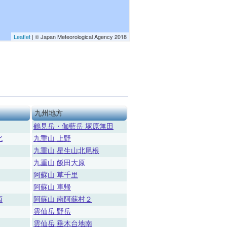
九州地方
鶴見岳・伽藍岳 塚原無田
北
九重山 上野
九重山 星生山北尾根
九重山 飯田大原
阿蘇山 草千里
阿蘇山 車帰
西
阿蘇山 南阿蘇村２
雲仙岳 野岳
雲仙岳 垂木台地南