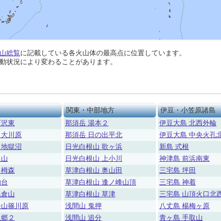
山総覧
に記載している各火山体の最高点に位置しています。
動状況により変わることがあります。
関東・中部地方
伊豆・小笠原諸島
百沢東
那須岳 湯本２
伊豆大島 北西外輪
 大川原
那須岳 日の出平北
伊豆大島 中央火孔
 地獄沼
日光白根山 歌ヶ浜
新島 式根
銀山
日光白根山 上小川
神津島 前浜南東
 栂森
草津白根山 奥山田
三宅島 坪田
柏台
草津白根山 逢ノ峰山頂
三宅島 神着
黒倉山
草津白根山 草津
三宅島 山頂火口北
長山篠川原
浅間山 鬼押
八丈島 楊梅ヶ原
上郷２
浅間山 追分
青ヶ島 手取山