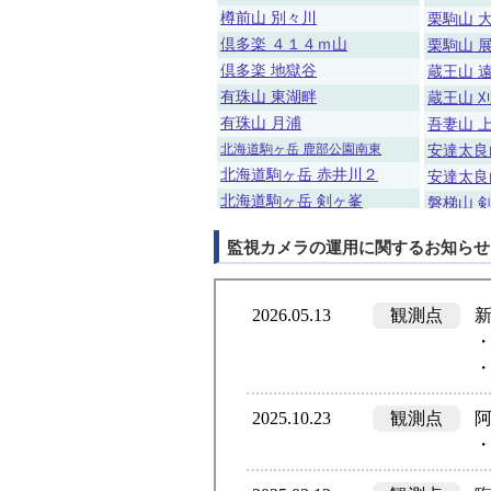
樽前山 別々川
栗駒山 
倶多楽 ４１４ｍ山
栗駒山 
倶多楽 地獄谷
蔵王山 
有珠山 東湖畔
蔵王山 
有珠山 月浦
吾妻山 
北海道駒ヶ岳 鹿部公園南東
安達太良
北海道駒ヶ岳 赤井川２
安達太良
北海道駒ヶ岳 剣ヶ峯
磐梯山 
恵山 高岱
磐梯山 
監視カメラの運用に関するお知らせ
恵山 火口原