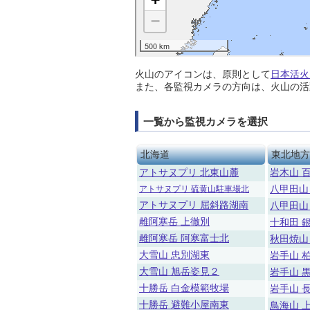
火山のアイコンは、原則として
日本活火
また、各監視カメラの方向は、火山の活
一覧から監視カメラを選択
北海道
東北地方
アトサヌプリ 北東山麓
岩木山 
アトサヌプリ 硫黄山駐車場北
八甲田山
アトサヌプリ 屈斜路湖南
八甲田山
雌阿寒岳 上徹別
十和田 
雌阿寒岳 阿寒富士北
秋田焼山
大雪山 忠別湖東
岩手山 
大雪山 旭岳姿見２
岩手山 
十勝岳 白金模範牧場
岩手山 
十勝岳 避難小屋南東
鳥海山 