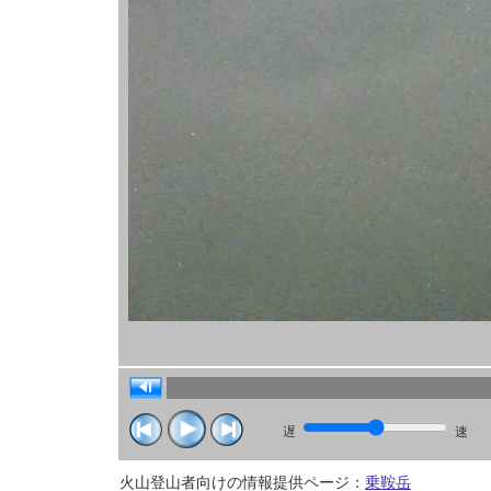
遅
速
火山登山者向けの情報提供ページ：
乗鞍岳