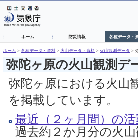
ホーム
防災情報
各種データ・
ホーム
>
各種データ・資料
>
火山データ・資料
>
火山観測データ
>
弥陀ヶ原の火山観測デ
弥陀ヶ原における火山
を掲載しています。
最近（２ヶ月間）の活
過去約２か月分の火山