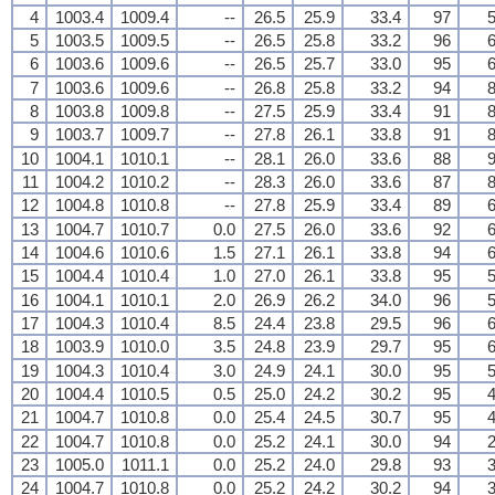
4
1003.4
1009.4
--
26.5
25.9
33.4
97
5
5
1003.5
1009.5
--
26.5
25.8
33.2
96
6
6
1003.6
1009.6
--
26.5
25.7
33.0
95
6
7
1003.6
1009.6
--
26.8
25.8
33.2
94
8
8
1003.8
1009.8
--
27.5
25.9
33.4
91
8
9
1003.7
1009.7
--
27.8
26.1
33.8
91
8
10
1004.1
1010.1
--
28.1
26.0
33.6
88
9
11
1004.2
1010.2
--
28.3
26.0
33.6
87
8
12
1004.8
1010.8
--
27.8
25.9
33.4
89
6
13
1004.7
1010.7
0.0
27.5
26.0
33.6
92
6
14
1004.6
1010.6
1.5
27.1
26.1
33.8
94
6
15
1004.4
1010.4
1.0
27.0
26.1
33.8
95
5
16
1004.1
1010.1
2.0
26.9
26.2
34.0
96
5
17
1004.3
1010.4
8.5
24.4
23.8
29.5
96
6
18
1003.9
1010.0
3.5
24.8
23.9
29.7
95
6
19
1004.3
1010.4
3.0
24.9
24.1
30.0
95
5
20
1004.4
1010.5
0.5
25.0
24.2
30.2
95
4
21
1004.7
1010.8
0.0
25.4
24.5
30.7
95
4
22
1004.7
1010.8
0.0
25.2
24.1
30.0
94
2
23
1005.0
1011.1
0.0
25.2
24.0
29.8
93
3
24
1004.7
1010.8
0.0
25.2
24.2
30.2
94
3