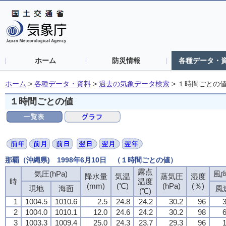
ホーム
防災情報
各種データ・
ホーム
>
各種データ・資料
>
過去の気象データ検索
>
１時間ごとの
１時間ごとの値
那覇（沖縄県) 1998年6月10日 （１時間ごとの値）
露点
気圧(hPa)
風向
降水量
気温
蒸気圧
湿度
時
温度
(mm)
(℃)
(hPa)
(％)
現地
海面
風
(℃)
1
1004.5
1010.6
2.5
24.8
24.2
30.2
96
3
2
1004.0
1010.1
12.0
24.6
24.2
30.2
98
6
3
1003.3
1009.4
25.0
24.3
23.7
29.3
96
1