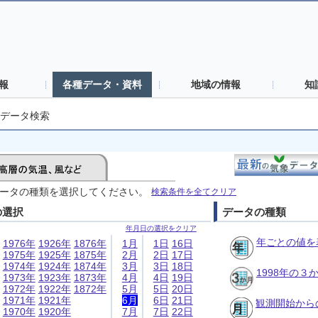
報
各種データ・資料
地域の情報
知
データ検索
ータの種類を選択してください。
検索条件を全てクリア
の選択
データの種類
年月日の選択をクリア
年ごとの値を
1976年
1926年
1876年
1月
1日
16日
1975年
1925年
1875年
2月
2日
17日
1974年
1924年
1874年
3月
3日
18日
1998年の
1973年
1923年
1873年
4月
4日
19日
1972年
1922年
1872年
5月
5日
20日
1971年
1921年
6月
6日
21日
観測開始から
1970年
1920年
7月
7日
22日