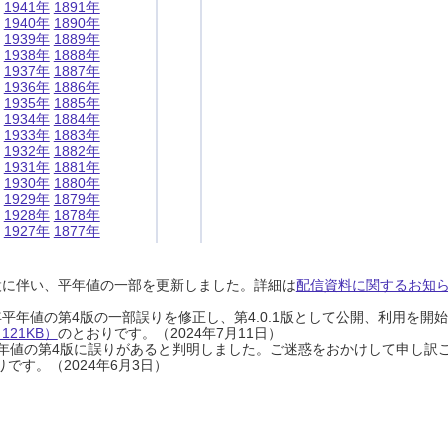
1941年
1891年
1940年
1890年
1939年
1889年
1938年
1888年
1937年
1887年
1936年
1886年
1935年
1885年
1934年
1884年
1933年
1883年
1932年
1882年
1931年
1881年
1930年
1880年
1929年
1879年
1928年
1878年
1927年
1877年
設に伴い、平年値の一部を更新しました。詳細は
配信資料に関するお知らせ
0年平年値の第4版の一部誤りを修正し、第4.0.1版として公開、利用を
21KB）
のとおりです。（2024年7月11日）
0年平年値の第4版に誤りがあると判明しました。ご迷惑をおかけして申し訳
です。（2024年6月3日）