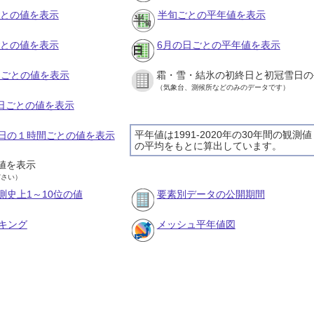
ごとの値を表示
半旬ごとの平年値を表示
ごとの値を表示
6月の日ごとの平年値を表示
旬ごとの値を表示
霜・雪・結氷の初終日と初冠雪日の
（気象台、測候所などのみのデータです）
の日ごとの値を表示
平年値は1991-2020年の30年間の観測値
10日の１時間ごとの値を表示
の平均をもとに算出しています。
値を表示
ださい）
測史上1～10位の値
要素別データの公開期間
キング
メッシュ平年値図