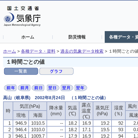
ホーム
防災情報
各種データ・
ホーム
>
各種データ・資料
>
過去の気象データ検索
>
１時間ごとの
１時間ごとの値
高山（岐阜県) 2002年8月24日 （１時間ごとの値）
露点
気圧(hPa)
風向・
降水量
気温
蒸気圧
湿度
時
温度
(mm)
(℃)
(hPa)
(％)
現地
海面
風
(℃)
1
946.9
1010.5
--
18.2
16.9
19.2
92
2.
2
946.4
1010.0
--
18.2
17.1
19.5
93
0.
3
946.1
1009.7
--
17.9
16.9
19.2
94
1.