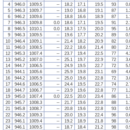
4
946.0
1009.5
--
18.2
17.1
19.5
93
0.
5
946.3
1009.7
--
19.0
16.8
19.1
87
1.
6
946.2
1009.6
--
18.8
16.6
18.9
87
1.
7
946.3
1009.8
0.0
18.6
17.1
19.5
91
2.
8
946.5
1010.1
0.0
18.3
17.5
20.0
95
1.
9
946.3
1009.5
--
19.6
17.7
20.2
89
0.
10
946.4
1009.1
--
21.4
18.2
20.9
82
0.
11
946.0
1008.5
--
22.2
18.6
21.4
80
2.
12
945.3
1007.4
--
23.7
19.4
22.5
77
4.
13
945.2
1007.0
--
25.1
19.7
22.9
72
3.
14
944.7
1006.5
--
24.9
19.5
22.7
72
5.
15
944.1
1005.6
--
25.9
19.8
23.1
69
4.
16
944.2
1005.9
--
25.0
19.6
22.8
72
3.
17
944.6
1006.5
--
24.4
19.5
22.7
74
2.
18
944.7
1006.7
--
23.9
19.6
22.8
77
1.
19
945.0
1007.4
0.0
22.5
20.0
23.4
86
1.
20
945.7
1008.3
--
21.7
19.6
22.8
88
1.
21
945.8
1008.7
--
20.8
19.6
22.8
93
0.
22
946.2
1009.3
--
20.0
19.3
22.4
96
0.
23
946.1
1009.4
--
19.2
18.9
21.8
98
0.
24
946.1
1009.5
--
18.7
18.4
21.2
98
0.