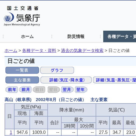
ホーム
防災情報
各種データ・
ホーム
>
各種データ・資料
>
過去の気象データ検索
>
日ごとの値
日ごとの値
高山（岐阜県) 2002年8月（日ごとの値） 主な要素
気圧(hPa)
降水量(mm)
気温(℃)
現地
海面
日
最大
平均
平均
合計
平均
最高
最低
1時間
10分間
1
947.6
1009.0
--
--
--
27.5
34.7
23.0