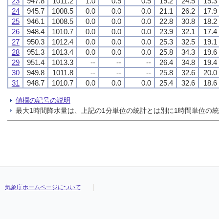
23
947.8
1011.2
1.0
0.5
0.5
19.2
24.5
15.3
24
945.7
1008.5
0.0
0.0
0.0
21.1
26.2
17.9
25
946.1
1008.5
0.0
0.0
0.0
22.8
30.8
18.2
26
948.4
1010.7
0.0
0.0
0.0
23.9
32.1
17.4
27
950.3
1012.4
0.0
0.0
0.0
25.3
32.5
19.1
28
951.3
1013.4
0.0
0.0
0.0
25.8
34.3
19.6
29
951.4
1013.3
--
--
--
26.4
34.8
19.4
30
949.8
1011.8
--
--
--
25.8
32.6
20.0
31
948.7
1010.7
0.0
0.0
0.0
25.4
32.6
18.6
値欄の記号の説明
最大1時間降水量は、上記の1分単位の統計とは別に1時間単位の
気象庁ホームページについて