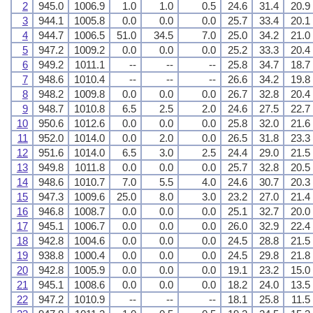
2
945.0
1006.9
1.0
1.0
0.5
24.6
31.4
20.9
3
944.1
1005.8
0.0
0.0
0.0
25.7
33.4
20.1
4
944.7
1006.5
51.0
34.5
7.0
25.0
34.2
21.0
5
947.2
1009.2
0.0
0.0
0.0
25.2
33.3
20.4
6
949.2
1011.1
--
--
--
25.8
34.7
18.7
7
948.6
1010.4
--
--
--
26.6
34.2
19.8
8
948.2
1009.8
0.0
0.0
0.0
26.7
32.8
20.4
9
948.7
1010.8
6.5
2.5
2.0
24.6
27.5
22.7
10
950.6
1012.6
0.0
0.0
0.0
25.8
32.0
21.6
11
952.0
1014.0
0.0
2.0
0.0
26.5
31.8
23.3
12
951.6
1014.0
6.5
3.0
2.5
24.4
29.0
21.5
13
949.8
1011.8
0.0
0.0
0.0
25.7
32.8
20.5
14
948.6
1010.7
7.0
5.5
4.0
24.6
30.7
20.3
15
947.3
1009.6
25.0
8.0
3.0
23.2
27.0
21.4
16
946.8
1008.7
0.0
0.0
0.0
25.1
32.7
20.0
17
945.1
1006.7
0.0
0.0
0.0
26.0
32.9
22.4
18
942.8
1004.6
0.0
0.0
0.0
24.5
28.8
21.5
19
938.8
1000.4
0.0
0.0
0.0
24.5
29.8
21.8
20
942.8
1005.9
0.0
0.0
0.0
19.1
23.2
15.0
21
945.1
1008.6
0.0
0.0
0.0
18.2
24.0
13.5
22
947.2
1010.9
--
--
--
18.1
25.8
11.5