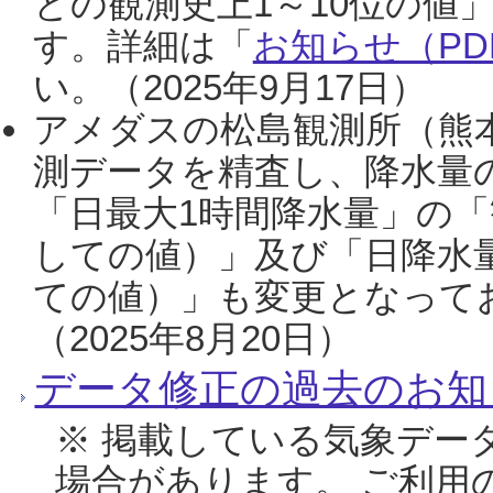
との観測史上1～10位の値
す。詳細は「
お知らせ（PDF
い。（2025年9月17日）
アメダスの松島観測所（熊本
測データを精査し、降水量
「日最大1時間降水量」の「
しての値）」及び「日降水
ての値）」も変更となって
（2025年8月20日）
データ修正の過去のお知
※ 掲載している気象デー
場合があります。 ご利用