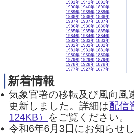
1991年
1941年
1891年
1990年
1940年
1890年
1989年
1939年
1889年
1988年
1938年
1888年
1987年
1937年
1887年
1986年
1936年
1886年
1985年
1935年
1885年
1984年
1934年
1884年
1983年
1933年
1883年
1982年
1932年
1882年
1981年
1931年
1881年
1980年
1930年
1880年
1979年
1929年
1879年
1978年
1928年
1878年
1977年
1927年
1877年
新着情報
気象官署の移転及び風向風
更新しました。詳細は
配信
124KB）
をご覧ください。（2
令和6年6月3日にお知らせし