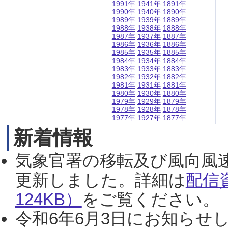
1991年
1941年
1891年
1990年
1940年
1890年
1989年
1939年
1889年
1988年
1938年
1888年
1987年
1937年
1887年
1986年
1936年
1886年
1985年
1935年
1885年
1984年
1934年
1884年
1983年
1933年
1883年
1982年
1932年
1882年
1981年
1931年
1881年
1980年
1930年
1880年
1979年
1929年
1879年
1978年
1928年
1878年
1977年
1927年
1877年
新着情報
気象官署の移転及び風向風
更新しました。詳細は
配信
124KB）
をご覧ください。（2
令和6年6月3日にお知らせし