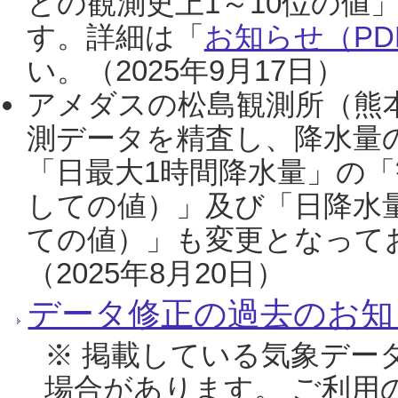
との観測史上1～10位の値
す。詳細は「
お知らせ（PDF
い。（2025年9月17日）
アメダスの松島観測所（熊本
測データを精査し、降水量
「日最大1時間降水量」の「
しての値）」及び「日降水
ての値）」も変更となって
（2025年8月20日）
データ修正の過去のお知
※ 掲載している気象デー
場合があります。 ご利用