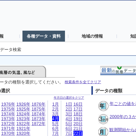
報
各種データ・資料
地域の情報
知
データ検索
ータの種類を選択してください。
検索条件を全てクリア
の選択
データの種類
年月日の選択をクリア
年ごとの値を
1976年
1926年
1876年
1月
1日
16日
1975年
1925年
1875年
2月
2日
17日
1974年
1924年
1874年
3月
3日
18日
2000年の
1973年
1923年
1873年
4月
4日
19日
1972年
1922年
1872年
5月
5日
20日
1971年
1921年
6月
6日
21日
観測開始から
1970年
1920年
7月
7日
22日