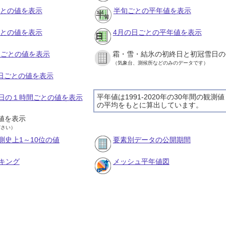
ごとの値を表示
半旬ごとの平年値を表示
ごとの値を表示
4月の日ごとの平年値を表示
旬ごとの値を表示
霜・雪・結氷の初終日と初冠雪日の
（気象台、測候所などのみのデータです）
の日ごとの値を表示
平年値は1991-2020年の30年間の観測値
22日の１時間ごとの値を表示
の平均をもとに算出しています。
値を表示
ださい）
測史上1～10位の値
要素別データの公開期間
キング
メッシュ平年値図