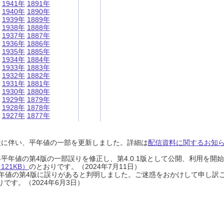
1941年
1891年
1940年
1890年
1939年
1889年
1938年
1888年
1937年
1887年
1936年
1886年
1935年
1885年
1934年
1884年
1933年
1883年
1932年
1882年
1931年
1881年
1930年
1880年
1929年
1879年
1928年
1878年
1927年
1877年
設に伴い、平年値の一部を更新しました。詳細は
配信資料に関するお知らせ
0年平年値の第4版の一部誤りを修正し、第4.0.1版として公開、利用を
21KB）
のとおりです。（2024年7月11日）
0年平年値の第4版に誤りがあると判明しました。ご迷惑をおかけして申し訳
です。（2024年6月3日）