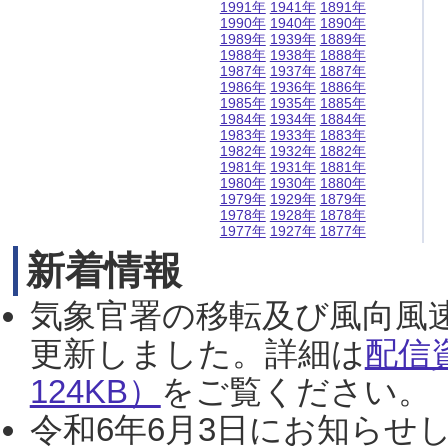
1991年
1941年
1891年
1990年
1940年
1890年
1989年
1939年
1889年
1988年
1938年
1888年
1987年
1937年
1887年
1986年
1936年
1886年
1985年
1935年
1885年
1984年
1934年
1884年
1983年
1933年
1883年
1982年
1932年
1882年
1981年
1931年
1881年
1980年
1930年
1880年
1979年
1929年
1879年
1978年
1928年
1878年
1977年
1927年
1877年
新着情報
気象官署の移転及び風向風
更新しました。詳細は
配信
124KB）
をご覧ください。（2
令和6年6月3日にお知らせし