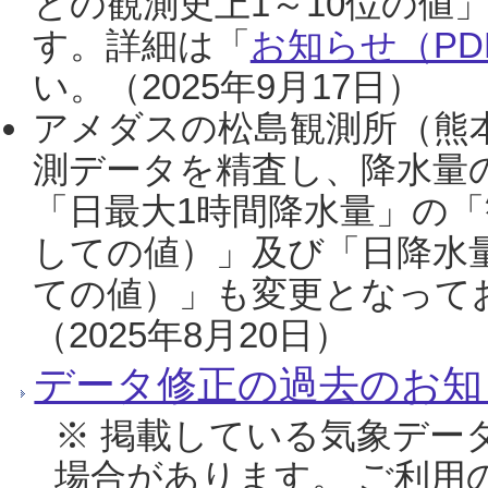
との観測史上1～10位の値
す。詳細は「
お知らせ（PDF
い。（2025年9月17日）
アメダスの松島観測所（熊本
測データを精査し、降水量
「日最大1時間降水量」の「
しての値）」及び「日降水
ての値）」も変更となって
（2025年8月20日）
データ修正の過去のお知
※ 掲載している気象デー
場合があります。 ご利用