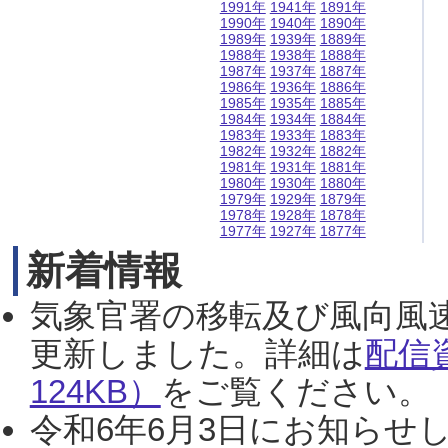
1991年
1941年
1891年
1990年
1940年
1890年
1989年
1939年
1889年
1988年
1938年
1888年
1987年
1937年
1887年
1986年
1936年
1886年
1985年
1935年
1885年
1984年
1934年
1884年
1983年
1933年
1883年
1982年
1932年
1882年
1981年
1931年
1881年
1980年
1930年
1880年
1979年
1929年
1879年
1978年
1928年
1878年
1977年
1927年
1877年
新着情報
気象官署の移転及び風向風
更新しました。詳細は
配信
124KB）
をご覧ください。（2
令和6年6月3日にお知らせし