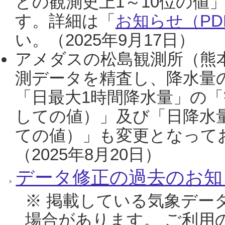
との観測史上1～10位の値
す。詳細は「
お知らせ（PDF
い。（2025年9月17日）
アメダスの松島観測所（熊本
測データを精査し、降水量
「日最大1時間降水量」の「
しての値）」及び「日降水
ての値）」も変更となって
（2025年8月20日）
データ修正の過去のお知
※ 掲載している気象デー
場合があります。 ご利用