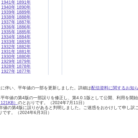
1941年
1891年
1940年
1890年
1939年
1889年
1938年
1888年
1937年
1887年
1936年
1886年
1935年
1885年
1934年
1884年
1933年
1883年
1932年
1882年
1931年
1881年
1930年
1880年
1929年
1879年
1928年
1878年
1927年
1877年
設に伴い、平年値の一部を更新しました。詳細は
配信資料に関するお知らせ
0年平年値の第4版の一部誤りを修正し、第4.0.1版として公開、利用を
21KB）
のとおりです。（2024年7月11日）
0年平年値の第4版に誤りがあると判明しました。ご迷惑をおかけして申し訳
です。（2024年6月3日）