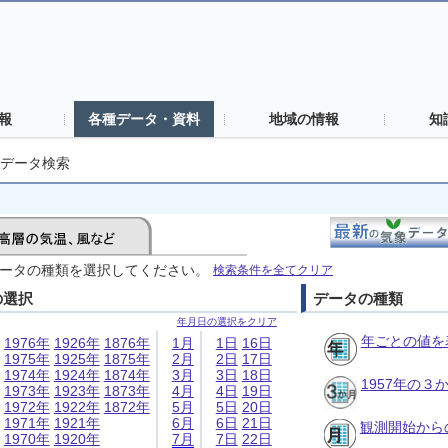
報
各種データ・資料
地域の情報
知
データ検索
ータの種類を選択してください。
検索条件を全てクリア
の選択
データの種類
年月日の選択をクリア
年ごとの値を
1976年
1926年
1876年
1月
1日
16日
1975年
1925年
1875年
2月
2日
17日
1974年
1924年
1874年
3月
3日
18日
1957年の
1973年
1923年
1873年
4月
4日
19日
1972年
1922年
1872年
5月
5日
20日
1971年
1921年
6月
6日
21日
観測開始から
1970年
1920年
7月
7日
22日