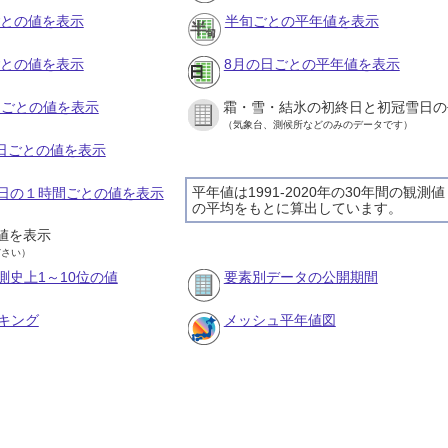
ごとの値を表示
半旬ごとの平年値を表示
ごとの値を表示
8月の日ごとの平年値を表示
旬ごとの値を表示
霜・雪・結氷の初終日と初冠雪日の
（気象台、測候所などのみのデータです）
の日ごとの値を表示
平年値は1991-2020年の30年間の観測値
28日の１時間ごとの値を表示
の平均をもとに算出しています。
値を表示
ださい）
測史上1～10位の値
要素別データの公開期間
キング
メッシュ平年値図