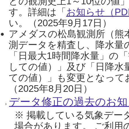
との観測史上1～10位の値
す。詳細は「
お知らせ（PDF
い。（2025年9月17日）
アメダスの松島観測所（熊本
測データを精査し、降水量
「日最大1時間降水量」の「
しての値）」及び「日降水
ての値）」も変更となって
（2025年8月20日）
データ修正の過去のお知
※ 掲載している気象デー
場合があります。 ご利用