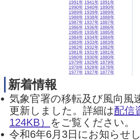
1991年
1941年
1891年
1990年
1940年
1890年
1989年
1939年
1889年
1988年
1938年
1888年
1987年
1937年
1887年
1986年
1936年
1886年
1985年
1935年
1885年
1984年
1934年
1884年
1983年
1933年
1883年
1982年
1932年
1882年
1981年
1931年
1881年
1980年
1930年
1880年
1979年
1929年
1879年
1978年
1928年
1878年
1977年
1927年
1877年
新着情報
気象官署の移転及び風向風
更新しました。詳細は
配信
124KB）
をご覧ください。（2
令和6年6月3日にお知らせし