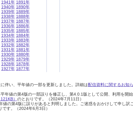
1941年
1891年
1940年
1890年
1939年
1889年
1938年
1888年
1937年
1887年
1936年
1886年
1935年
1885年
1934年
1884年
1933年
1883年
1932年
1882年
1931年
1881年
1930年
1880年
1929年
1879年
1928年
1878年
1927年
1877年
設に伴い、平年値の一部を更新しました。詳細は
配信資料に関するお知らせ
0年平年値の第4版の一部誤りを修正し、第4.0.1版として公開、利用を
21KB）
のとおりです。（2024年7月11日）
0年平年値の第4版に誤りがあると判明しました。ご迷惑をおかけして申し訳
です。（2024年6月3日）