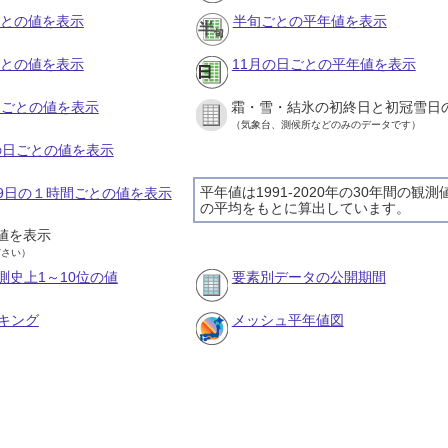
ごとの値を表示
半旬ごとの平年値を表示
ごとの値を表示
11月の日ごとの平年値を表示
旬ごとの値を表示
霜・雪・結氷の初終日と初冠雪日
（気象台、測候所などのみのデータです）
月の日ごとの値を表示
平年値は1991-2020年の30年間の観測
月19日の１時間ごとの値を表示
の平均をもとに算出しています。
値を表示
ださい）
測史上1～10位の値
要素別データの公開期間
キング
メッシュ平年値図