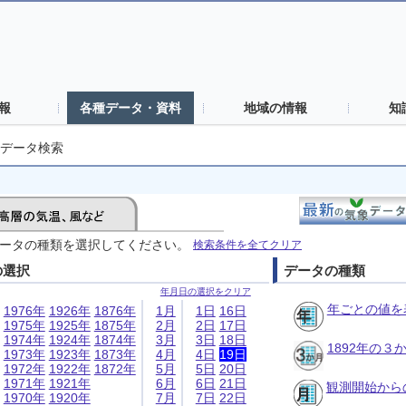
報
各種データ・資料
地域の情報
知
データ検索
ータの種類を選択してください。
検索条件を全てクリア
の選択
データの種類
年月日の選択をクリア
年ごとの値を
1976年
1926年
1876年
1月
1日
16日
1975年
1925年
1875年
2月
2日
17日
1974年
1924年
1874年
3月
3日
18日
1892年の
1973年
1923年
1873年
4月
4日
19日
1972年
1922年
1872年
5月
5日
20日
1971年
1921年
6月
6日
21日
観測開始から
1970年
1920年
7月
7日
22日