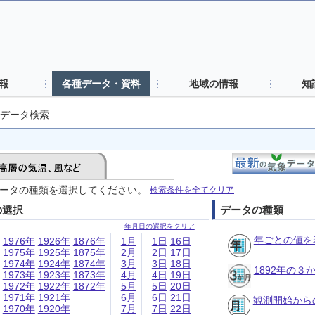
報
各種データ・資料
地域の情報
知
データ検索
ータの種類を選択してください。
検索条件を全てクリア
の選択
データの種類
年月日の選択をクリア
年ごとの値を
1976年
1926年
1876年
1月
1日
16日
1975年
1925年
1875年
2月
2日
17日
1974年
1924年
1874年
3月
3日
18日
1892年の
1973年
1923年
1873年
4月
4日
19日
1972年
1922年
1872年
5月
5日
20日
1971年
1921年
6月
6日
21日
観測開始から
1970年
1920年
7月
7日
22日