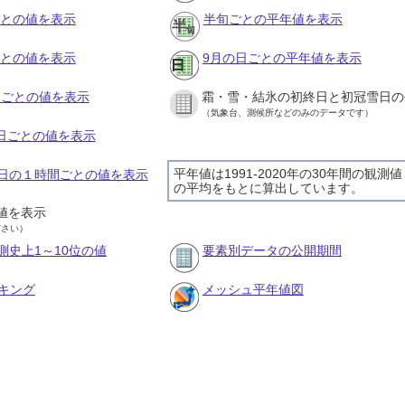
ごとの値を表示
半旬ごとの平年値を表示
ごとの値を表示
9月の日ごとの平年値を表示
旬ごとの値を表示
霜・雪・結氷の初終日と初冠雪日の
（気象台、測候所などのみのデータです）
の日ごとの値を表示
平年値は1991-2020年の30年間の観測値
26日の１時間ごとの値を表示
の平均をもとに算出しています。
値を表示
ださい）
測史上1～10位の値
要素別データの公開期間
キング
メッシュ平年値図