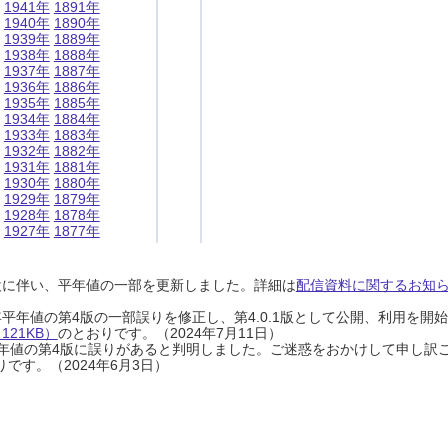
1941年
1891年
1940年
1890年
1939年
1889年
1938年
1888年
1937年
1887年
1936年
1886年
1935年
1885年
1934年
1884年
1933年
1883年
1932年
1882年
1931年
1881年
1930年
1880年
1929年
1879年
1928年
1878年
1927年
1877年
設に伴い、平年値の一部を更新しました。詳細は
配信資料に関するお知らせ
0年平年値の第4版の一部誤りを修正し、第4.0.1版として公開、利用を
21KB）
のとおりです。（2024年7月11日）
0年平年値の第4版に誤りがあると判明しました。ご迷惑をおかけして申し訳
です。（2024年6月3日）