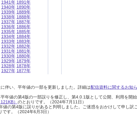
1941年
1891年
1940年
1890年
1939年
1889年
1938年
1888年
1937年
1887年
1936年
1886年
1935年
1885年
1934年
1884年
1933年
1883年
1932年
1882年
1931年
1881年
1930年
1880年
1929年
1879年
1928年
1878年
1927年
1877年
設に伴い、平年値の一部を更新しました。詳細は
配信資料に関するお知らせ
0年平年値の第4版の一部誤りを修正し、第4.0.1版として公開、利用を
21KB）
のとおりです。（2024年7月11日）
0年平年値の第4版に誤りがあると判明しました。ご迷惑をおかけして申し訳
です。（2024年6月3日）