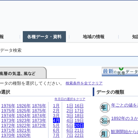
報
各種データ・資料
地域の情報
知
データ検索
ータの種類を選択してください。
検索条件を全てクリア
の選択
データの種類
年月日の選択をクリア
年ごとの値を
1976年
1926年
1876年
1月
1日
16日
1975年
1925年
1875年
2月
2日
17日
1974年
1924年
1874年
3月
3日
18日
1892年の
1973年
1923年
1873年
4月
4日
19日
1972年
1922年
1872年
5月
5日
20日
1971年
1921年
6月
6日
21日
観測開始から
1970年
1920年
7月
7日
22日