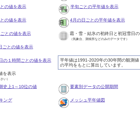
ごとの値を表示
半旬ごとの平年値を表示
ごとの値を表示
4月の日ごとの平年値を表示
旬ごとの値を表示
霜・雪・結氷の初終日と初冠雪日の
（気象台、測候所などのみのデータです）
の日ごとの値を表示
平年値は1991-2020年の30年間の観測値
20日の１時間ごとの値を表示
の平均をもとに算出しています。
値を表示
ださい）
測史上1～10位の値
要素別データの公開期間
キング
メッシュ平年値図