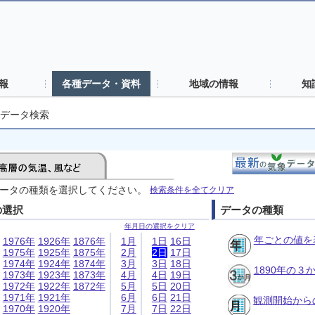
報
各種データ・資料
地域の情報
知
データ検索
ータの種類を選択してください。
検索条件を全てクリア
の選択
データの種類
年月日の選択をクリア
年ごとの値を
1976年
1926年
1876年
1月
1日
16日
1975年
1925年
1875年
2月
2日
17日
1974年
1924年
1874年
3月
3日
18日
1890年の
1973年
1923年
1873年
4月
4日
19日
1972年
1922年
1872年
5月
5日
20日
1971年
1921年
6月
6日
21日
観測開始から
1970年
1920年
7月
7日
22日