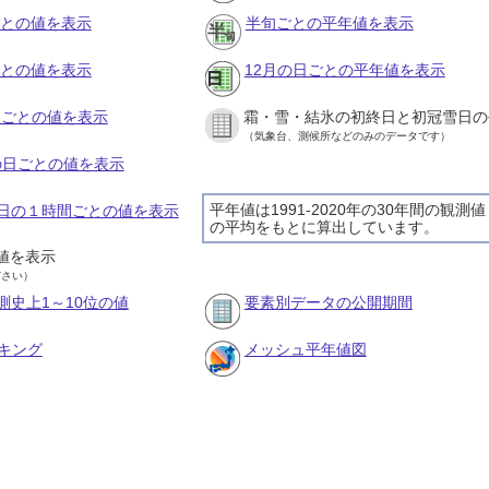
ごとの値を表示
半旬ごとの平年値を表示
ごとの値を表示
12月の日ごとの平年値を表示
旬ごとの値を表示
霜・雪・結氷の初終日と初冠雪日の
（気象台、測候所などのみのデータです）
月の日ごとの値を表示
平年値は1991-2020年の30年間の観測値
月2日の１時間ごとの値を表示
の平均をもとに算出しています。
値を表示
ださい）
測史上1～10位の値
要素別データの公開期間
キング
メッシュ平年値図