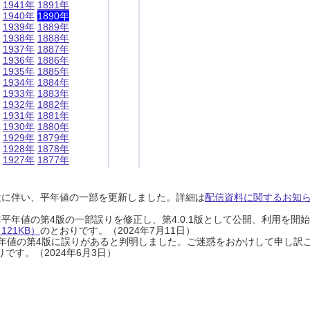
1941年
1891年
1940年
1890年
1939年
1889年
1938年
1888年
1937年
1887年
1936年
1886年
1935年
1885年
1934年
1884年
1933年
1883年
1932年
1882年
1931年
1881年
1930年
1880年
1929年
1879年
1928年
1878年
1927年
1877年
設に伴い、平年値の一部を更新しました。詳細は
配信資料に関するお知らせ
0年平年値の第4版の一部誤りを修正し、第4.0.1版として公開、利用を
21KB）
のとおりです。（2024年7月11日）
0年平年値の第4版に誤りがあると判明しました。ご迷惑をおかけして申し訳
です。（2024年6月3日）