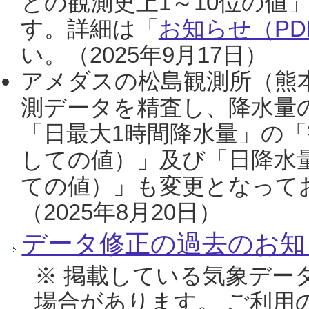
との観測史上1～10位の値
す。詳細は「
お知らせ（PDF
い。（2025年9月17日）
アメダスの松島観測所（熊本
測データを精査し、降水量
「日最大1時間降水量」の「
しての値）」及び「日降水
ての値）」も変更となって
（2025年8月20日）
データ修正の過去のお知
※ 掲載している気象デー
場合があります。 ご利用