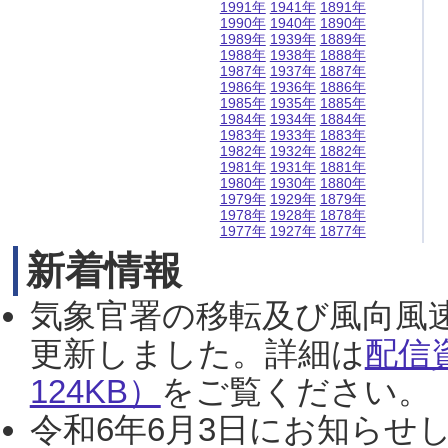
1991年
1941年
1891年
1990年
1940年
1890年
1989年
1939年
1889年
1988年
1938年
1888年
1987年
1937年
1887年
1986年
1936年
1886年
1985年
1935年
1885年
1984年
1934年
1884年
1983年
1933年
1883年
1982年
1932年
1882年
1981年
1931年
1881年
1980年
1930年
1880年
1979年
1929年
1879年
1978年
1928年
1878年
1977年
1927年
1877年
新着情報
気象官署の移転及び風向風
更新しました。詳細は
配信
124KB）
をご覧ください。（2
令和6年6月3日にお知らせし