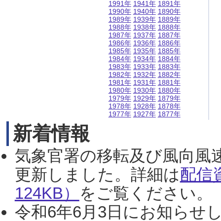
1991年
1941年
1891年
1990年
1940年
1890年
1989年
1939年
1889年
1988年
1938年
1888年
1987年
1937年
1887年
1986年
1936年
1886年
1985年
1935年
1885年
1984年
1934年
1884年
1983年
1933年
1883年
1982年
1932年
1882年
1981年
1931年
1881年
1980年
1930年
1880年
1979年
1929年
1879年
1978年
1928年
1878年
1977年
1927年
1877年
新着情報
気象官署の移転及び風向風
更新しました。詳細は
配信
124KB）
をご覧ください。（2
令和6年6月3日にお知らせし