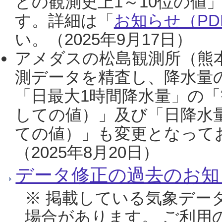
との観測史上1～10位の値
す。詳細は「
お知らせ（PDF
い。（2025年9月17日）
アメダスの松島観測所（熊本
測データを精査し、降水量
「日最大1時間降水量」の「
しての値）」及び「日降水
ての値）」も変更となって
（2025年8月20日）
データ修正の過去のお知
※ 掲載している気象デー
場合があります。 ご利用