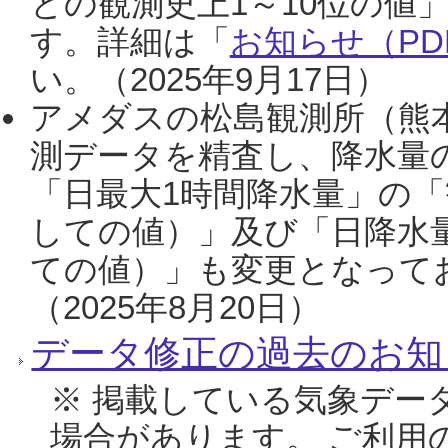
との観測史上1～10位の値
す。詳細は「
お知らせ（PDF
い。（2025年9月17日）
アメダスの松島観測所（熊本
測データを精査し、降水量
「日最大1時間降水量」の「
しての値）」及び「日降水
ての値）」も変更となって
（2025年8月20日）
データ修正の過去のお知
※ 掲載している気象デー
場合があります。 ご利用