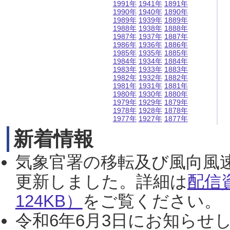
1991年
1941年
1891年
1990年
1940年
1890年
1989年
1939年
1889年
1988年
1938年
1888年
1987年
1937年
1887年
1986年
1936年
1886年
1985年
1935年
1885年
1984年
1934年
1884年
1983年
1933年
1883年
1982年
1932年
1882年
1981年
1931年
1881年
1980年
1930年
1880年
1979年
1929年
1879年
1978年
1928年
1878年
1977年
1927年
1877年
新着情報
気象官署の移転及び風向風
更新しました。詳細は
配信
124KB）
をご覧ください。（2
令和6年6月3日にお知らせし