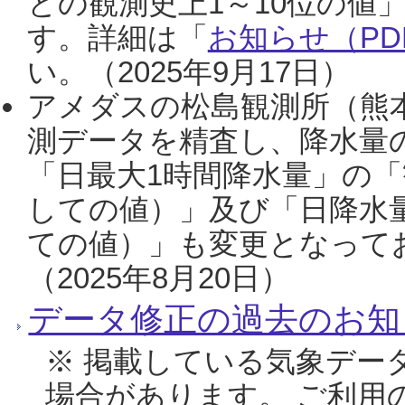
との観測史上1～10位の値
す。詳細は「
お知らせ（PDF
い。（2025年9月17日）
アメダスの松島観測所（熊本
測データを精査し、降水量
「日最大1時間降水量」の「
しての値）」及び「日降水
ての値）」も変更となって
（2025年8月20日）
データ修正の過去のお知
※ 掲載している気象デー
場合があります。 ご利用