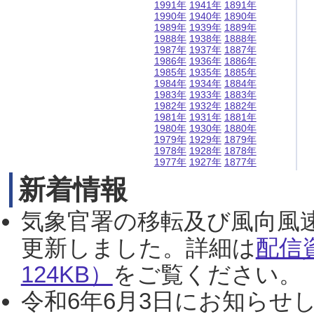
1991年
1941年
1891年
1990年
1940年
1890年
1989年
1939年
1889年
1988年
1938年
1888年
1987年
1937年
1887年
1986年
1936年
1886年
1985年
1935年
1885年
1984年
1934年
1884年
1983年
1933年
1883年
1982年
1932年
1882年
1981年
1931年
1881年
1980年
1930年
1880年
1979年
1929年
1879年
1978年
1928年
1878年
1977年
1927年
1877年
新着情報
気象官署の移転及び風向風
更新しました。詳細は
配信
124KB）
をご覧ください。（2
令和6年6月3日にお知らせし