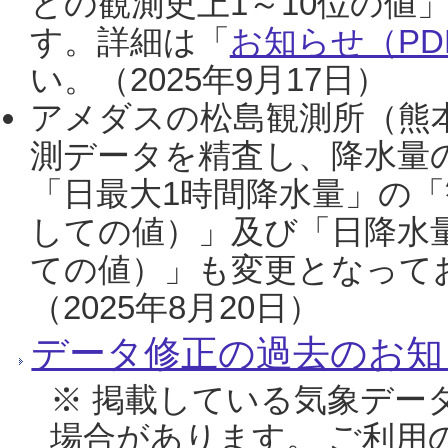
との観測史上1～10位の値
す。詳細は「
お知らせ（PDF
い。（2025年9月17日）
アメダスの松島観測所（熊本
測データを精査し、降水量
「日最大1時間降水量」の「
しての値）」及び「日降水
ての値）」も変更となって
（2025年8月20日）
データ修正の過去のお知
※ 掲載している気象デー
場合があります。 ご利用