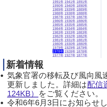
1991年
1941年
1891年
1990年
1940年
1890年
1989年
1939年
1889年
1988年
1938年
1888年
1987年
1937年
1887年
1986年
1936年
1886年
1985年
1935年
1885年
1984年
1934年
1884年
1983年
1933年
1883年
1982年
1932年
1882年
1981年
1931年
1881年
1980年
1930年
1880年
1979年
1929年
1879年
1978年
1928年
1878年
1977年
1927年
1877年
新着情報
気象官署の移転及び風向風
更新しました。詳細は
配信
124KB）
をご覧ください。（2
令和6年6月3日にお知らせし