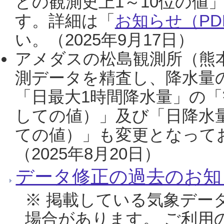
との観測史上1～10位の値
す。詳細は「
お知らせ（PDF
い。（2025年9月17日）
アメダスの松島観測所（熊本
測データを精査し、降水量
「日最大1時間降水量」の「
しての値）」及び「日降水
ての値）」も変更となって
（2025年8月20日）
データ修正の過去のお知
※ 掲載している気象デー
場合があります。 ご利用