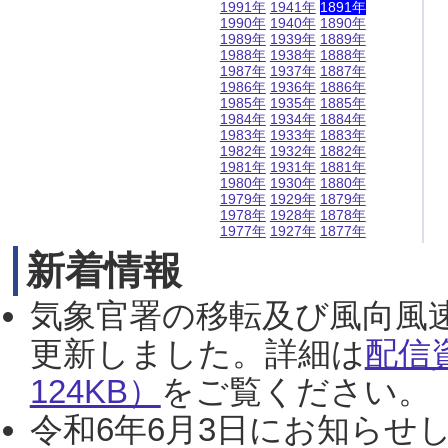
1991年
1941年
1891年
1990年
1940年
1890年
1989年
1939年
1889年
1988年
1938年
1888年
1987年
1937年
1887年
1986年
1936年
1886年
1985年
1935年
1885年
1984年
1934年
1884年
1983年
1933年
1883年
1982年
1932年
1882年
1981年
1931年
1881年
1980年
1930年
1880年
1979年
1929年
1879年
1978年
1928年
1878年
1977年
1927年
1877年
新着情報
気象官署の移転及び風向風
更新しました。詳細は
配信
124KB）
をご覧ください。（2
令和6年6月3日にお知らせし