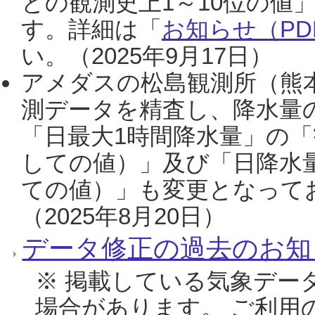
との観測史上1～10位の値
す。詳細は「
お知らせ（PDF
い。（2025年9月17日）
アメダスの松島観測所（熊本
測データを精査し、降水量
「日最大1時間降水量」の「
しての値）」及び「日降水
ての値）」も変更となって
（2025年8月20日）
データ修正の過去のお知
※ 掲載している気象デー
場合があります。 ご利用