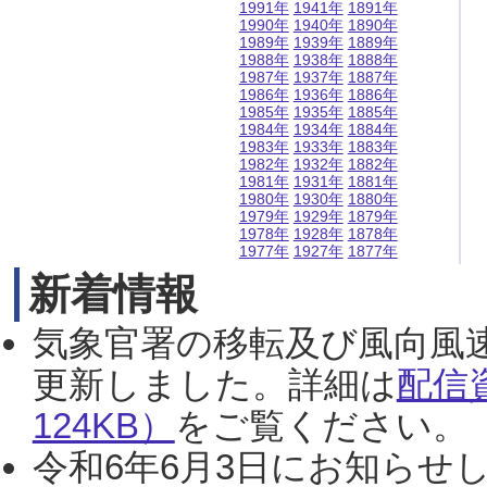
1991年
1941年
1891年
1990年
1940年
1890年
1989年
1939年
1889年
1988年
1938年
1888年
1987年
1937年
1887年
1986年
1936年
1886年
1985年
1935年
1885年
1984年
1934年
1884年
1983年
1933年
1883年
1982年
1932年
1882年
1981年
1931年
1881年
1980年
1930年
1880年
1979年
1929年
1879年
1978年
1928年
1878年
1977年
1927年
1877年
新着情報
気象官署の移転及び風向風
更新しました。詳細は
配信
124KB）
をご覧ください。（2
令和6年6月3日にお知らせし