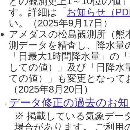
との観測史上1～10位の値
す。詳細は「
お知らせ（PDF
い。（2025年9月17日）
アメダスの松島観測所（熊本
測データを精査し、降水量
「日最大1時間降水量」の「
しての値）」及び「日降水
ての値）」も変更となって
（2025年8月20日）
データ修正の過去のお知
※ 掲載している気象デー
場合があります。 ご利用