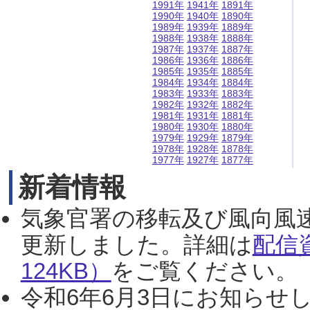
1991年
1941年
1891年
1990年
1940年
1890年
1989年
1939年
1889年
1988年
1938年
1888年
1987年
1937年
1887年
1986年
1936年
1886年
1985年
1935年
1885年
1984年
1934年
1884年
1983年
1933年
1883年
1982年
1932年
1882年
1981年
1931年
1881年
1980年
1930年
1880年
1979年
1929年
1879年
1978年
1928年
1878年
1977年
1927年
1877年
新着情報
気象官署の移転及び風向風
更新しました。詳細は
配信
124KB）
をご覧ください。（2
令和6年6月3日にお知らせし