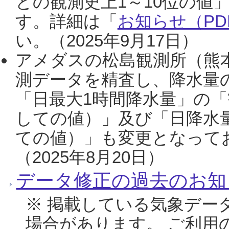
との観測史上1～10位の値
す。詳細は「
お知らせ（PDF
い。（2025年9月17日）
アメダスの松島観測所（熊本
測データを精査し、降水量
「日最大1時間降水量」の「
しての値）」及び「日降水
ての値）」も変更となって
（2025年8月20日）
データ修正の過去のお知
※ 掲載している気象デー
場合があります。 ご利用