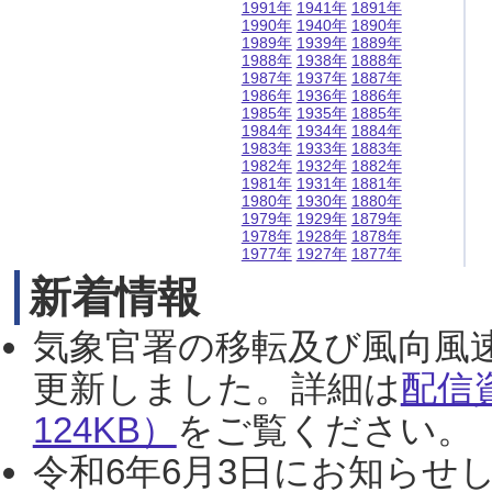
1991年
1941年
1891年
1990年
1940年
1890年
1989年
1939年
1889年
1988年
1938年
1888年
1987年
1937年
1887年
1986年
1936年
1886年
1985年
1935年
1885年
1984年
1934年
1884年
1983年
1933年
1883年
1982年
1932年
1882年
1981年
1931年
1881年
1980年
1930年
1880年
1979年
1929年
1879年
1978年
1928年
1878年
1977年
1927年
1877年
新着情報
気象官署の移転及び風向風
更新しました。詳細は
配信
124KB）
をご覧ください。（2
令和6年6月3日にお知らせし