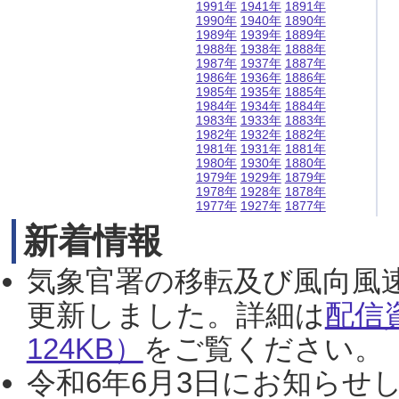
1991年
1941年
1891年
1990年
1940年
1890年
1989年
1939年
1889年
1988年
1938年
1888年
1987年
1937年
1887年
1986年
1936年
1886年
1985年
1935年
1885年
1984年
1934年
1884年
1983年
1933年
1883年
1982年
1932年
1882年
1981年
1931年
1881年
1980年
1930年
1880年
1979年
1929年
1879年
1978年
1928年
1878年
1977年
1927年
1877年
新着情報
気象官署の移転及び風向風
更新しました。詳細は
配信
124KB）
をご覧ください。（2
令和6年6月3日にお知らせし