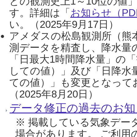
との観測史上1～10位の値
す。詳細は「
お知らせ（PDF
い。（2025年9月17日）
アメダスの松島観測所（熊本
測データを精査し、降水量
「日最大1時間降水量」の「
しての値）」及び「日降水
ての値）」も変更となって
（2025年8月20日）
データ修正の過去のお知
※ 掲載している気象デー
場合があります。 ご利用