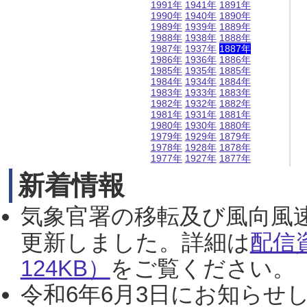
1991年
1941年
1891年
1990年
1940年
1890年
1989年
1939年
1889年
1988年
1938年
1888年
1987年
1937年
1887年
1986年
1936年
1886年
1985年
1935年
1885年
1984年
1934年
1884年
1983年
1933年
1883年
1982年
1932年
1882年
1981年
1931年
1881年
1980年
1930年
1880年
1979年
1929年
1879年
1978年
1928年
1878年
1977年
1927年
1877年
新着情報
気象官署の移転及び風向風
更新しました。詳細は
配信
124KB）
をご覧ください。（2
令和6年6月3日にお知らせし