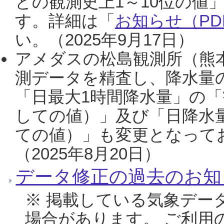
との観測史上1～10位の値
す。詳細は「
お知らせ（PDF
い。（2025年9月17日）
アメダスの松島観測所（熊本
測データを精査し、降水量
「日最大1時間降水量」の「
しての値）」及び「日降水
ての値）」も変更となって
（2025年8月20日）
データ修正の過去のお知
※ 掲載している気象デー
場合があります。 ご利用