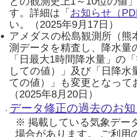
との観測史上1～10位の値
す。詳細は「
お知らせ（PDF
い。（2025年9月17日）
アメダスの松島観測所（熊本
測データを精査し、降水量
「日最大1時間降水量」の「
しての値）」及び「日降水
ての値）」も変更となって
（2025年8月20日）
データ修正の過去のお知
※ 掲載している気象デー
場合があります。 ご利用