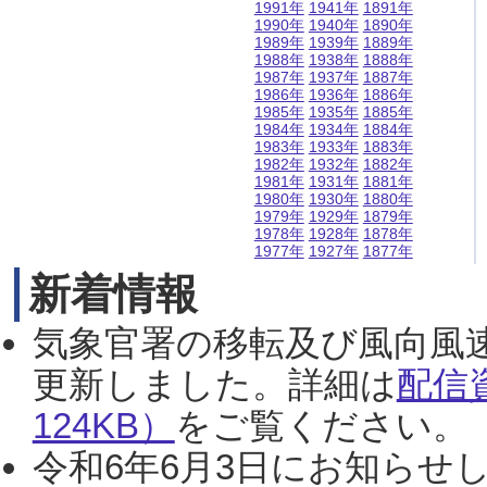
1991年
1941年
1891年
1990年
1940年
1890年
1989年
1939年
1889年
1988年
1938年
1888年
1987年
1937年
1887年
1986年
1936年
1886年
1985年
1935年
1885年
1984年
1934年
1884年
1983年
1933年
1883年
1982年
1932年
1882年
1981年
1931年
1881年
1980年
1930年
1880年
1979年
1929年
1879年
1978年
1928年
1878年
1977年
1927年
1877年
新着情報
気象官署の移転及び風向風
更新しました。詳細は
配信
124KB）
をご覧ください。（2
令和6年6月3日にお知らせし