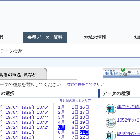
報
各種データ・資料
地域の情報
知
データ検索
ータの種類を選択してください。
検索条件を全てクリア
日の選択
データの種類
年月日の選択をクリア
年ごとの値
6年
1976年
1926年
1876年
1月
1日
16日
5年
1975年
1925年
1875年
2月
2日
17日
4年
1974年
1924年
1874年
3月
3日
18日
1952年
3年
1973年
1923年
1873年
4月
4日
19日
2年
1972年
1922年
1872年
5月
5日
20日
1年
1971年
1921年
6月
6日
21日
観測開始か
0年
1970年
1920年
7月
7日
22日