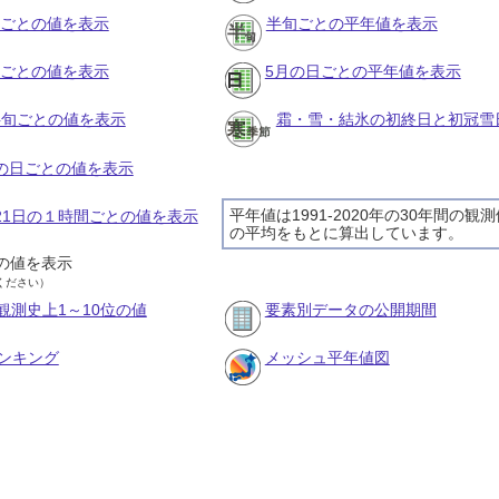
月ごとの値を表示
半旬ごとの平年値を表示
旬ごとの値を表示
5月の日ごとの平年値を表示
の半旬ごとの値を表示
霜・雪・結氷の初終日と初冠雪
月の日ごとの値を表示
平年値は1991-2020年の30年間の観
月21日の１時間ごとの値を表示
の平均をもとに算出しています。
の値を表示
ください）
観測史上1～10位の値
要素別データの公開期間
ンキング
メッシュ平年値図