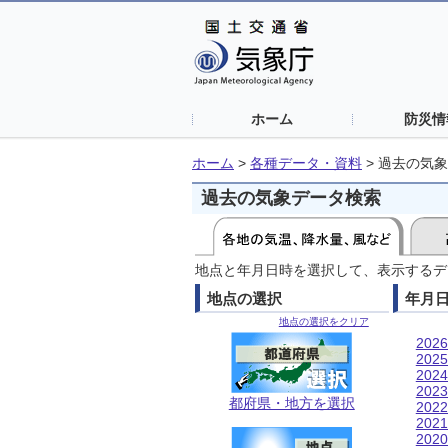
ホーム
防災情
ホーム
>
各種データ・資料
>
過去の気象
過去の気象データ検索
地点と年月日時を選択して、表示するデ
地点の選択
年月
地点の選択をクリア
202
202
202
202
都府県・地方を選択
202
202
202