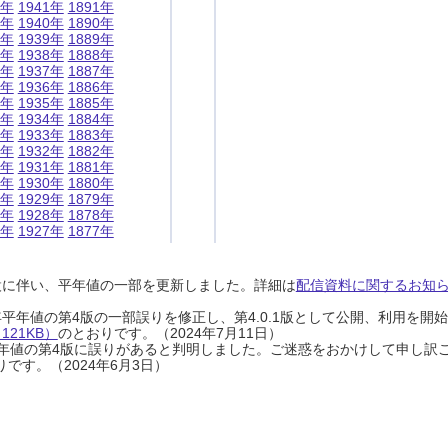
1年
1941年
1891年
0年
1940年
1890年
9年
1939年
1889年
8年
1938年
1888年
7年
1937年
1887年
6年
1936年
1886年
5年
1935年
1885年
4年
1934年
1884年
3年
1933年
1883年
2年
1932年
1882年
1年
1931年
1881年
0年
1930年
1880年
9年
1929年
1879年
8年
1928年
1878年
7年
1927年
1877年
設に伴い、平年値の一部を更新しました。詳細は
配信資料に関するお知らせ
0年平年値の第4版の一部誤りを修正し、第4.0.1版として公開、利用を
21KB）
のとおりです。（2024年7月11日）
0年平年値の第4版に誤りがあると判明しました。ご迷惑をおかけして申し訳
です。（2024年6月3日）