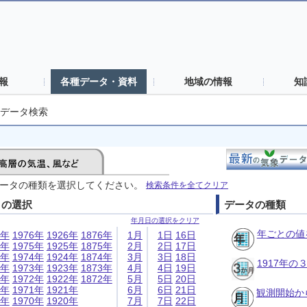
報
各種データ・資料
地域の情報
知
データ検索
ータの種類を選択してください。
検索条件を全てクリア
日の選択
データの種類
年月日の選択をクリア
年ごとの値
6年
1976年
1926年
1876年
1月
1日
16日
5年
1975年
1925年
1875年
2月
2日
17日
4年
1974年
1924年
1874年
3月
3日
18日
1917年
3年
1973年
1923年
1873年
4月
4日
19日
2年
1972年
1922年
1872年
5月
5日
20日
1年
1971年
1921年
6月
6日
21日
観測開始か
0年
1970年
1920年
7月
7日
22日