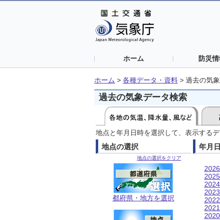
ホーム
防災情
ホーム
>
各種データ・資料
>
過去の気象
過去の気象データ検索
地点と年月日時を選択して、表示するデ
地点の選択
年月
地点の選択をクリア
202
202
202
202
都府県・地方を選択
202
202
202