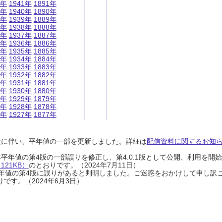
1年
1941年
1891年
0年
1940年
1890年
9年
1939年
1889年
8年
1938年
1888年
7年
1937年
1887年
6年
1936年
1886年
5年
1935年
1885年
4年
1934年
1884年
3年
1933年
1883年
2年
1932年
1882年
1年
1931年
1881年
0年
1930年
1880年
9年
1929年
1879年
8年
1928年
1878年
7年
1927年
1877年
設に伴い、平年値の一部を更新しました。詳細は
配信資料に関するお知らせ
0年平年値の第4版の一部誤りを修正し、第4.0.1版として公開、利用を
21KB）
のとおりです。（2024年7月11日）
0年平年値の第4版に誤りがあると判明しました。ご迷惑をおかけして申し訳
です。（2024年6月3日）