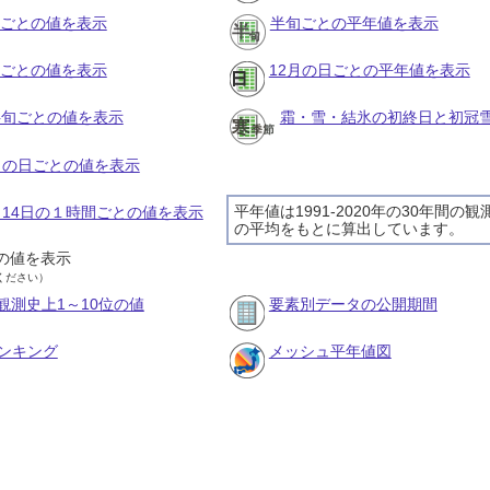
月ごとの値を表示
半旬ごとの平年値を表示
旬ごとの値を表示
12月の日ごとの平年値を表示
の半旬ごとの値を表示
霜・雪・結氷の初終日と初冠
2月の日ごとの値を表示
平年値は1991-2020年の30年間の観
2月14日の１時間ごとの値を表示
の平均をもとに算出しています。
の値を表示
ください）
観測史上1～10位の値
要素別データの公開期間
ンキング
メッシュ平年値図